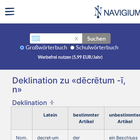
Suchen
X
Großwörterbuch
Schulwörterbuch
Werbefrei nutzen (5,99 EUR/Jahr)
Deklination zu «dēcrētum -ī,
n»
Deklination
Latein
bestimmter
unbestimmte
Artikel
Artikel
Nom.
decret‑um
der
ein Beschluss