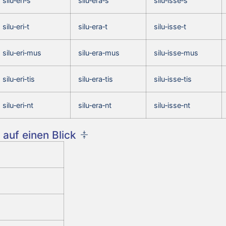
silu‑eri‑s
silu‑era‑s
silu‑isse‑s
silu‑eri‑t
silu‑era‑t
silu‑isse‑t
silu‑eri‑mus
silu‑era‑mus
silu‑isse‑mus
silu‑eri‑tis
silu‑era‑tis
silu‑isse‑tis
silu‑eri‑nt
silu‑era‑nt
silu‑isse‑nt
auf einen Blick