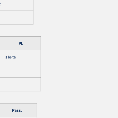
o
Pl.
sile‑te
Pass.