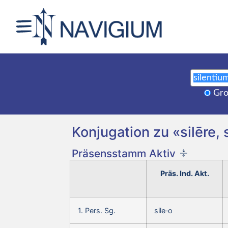
Gro
Konjugation zu «silēre, s
Präsensstamm Aktiv
Präs. Ind. Akt.
1. Pers. Sg.
sile‑o