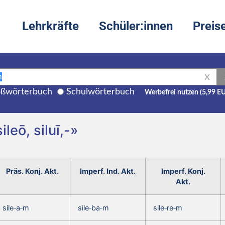
Lehrkräfte
Schüler:innen
Preis
X
ßwörterbuch
Schulwörterbuch
Werbefrei nutzen (5,99 E
ileō, siluī,-»
Präs. Konj. Akt.
Imperf. Ind. Akt.
Imperf. Konj.
Akt.
sile‑a‑m
sile‑ba‑m
sile‑re‑m