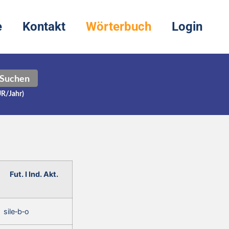
e
Kontakt
Wörterbuch
Login
Suchen
UR/Jahr)
Fut. I Ind. Akt.
sile‑b‑o