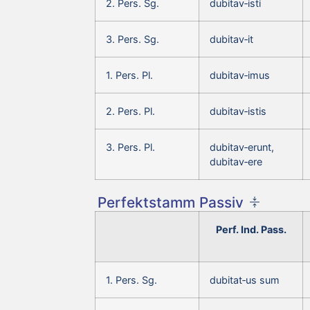
2. Pers. Sg.
dubitav‑isti
3. Pers. Sg.
dubitav‑it
1. Pers. Pl.
dubitav‑imus
2. Pers. Pl.
dubitav‑istis
3. Pers. Pl.
dubitav‑erunt,
dubitav‑ere
Perfektstamm Passiv
Perf. Ind. Pass.
1. Pers. Sg.
dubitat‑us sum