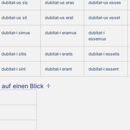
dubitat‑us sis
dubitat‑us eras
dubitat‑us esses
dubitat‑us sit
dubitat‑us erat
dubitat‑us esset
dubitat‑i simus
dubitat‑i eramus
dubitat‑i
essemus
dubitat‑i sitis
dubitat‑i eratis
dubitat‑i essetis
dubitat‑i sint
dubitat‑i erant
dubitat‑i essent
auf einen Blick