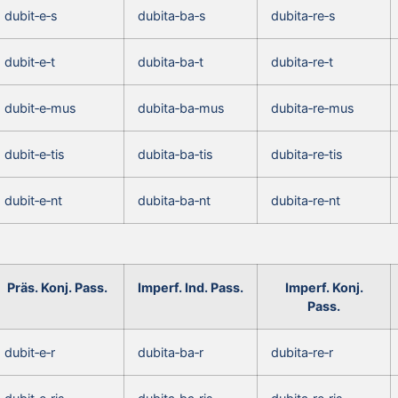
dubit‑e‑s
dubita‑ba‑s
dubita‑re‑s
dubit‑e‑t
dubita‑ba‑t
dubita‑re‑t
dubit‑e‑mus
dubita‑ba‑mus
dubita‑re‑mus
dubit‑e‑tis
dubita‑ba‑tis
dubita‑re‑tis
dubit‑e‑nt
dubita‑ba‑nt
dubita‑re‑nt
Präs. Konj. Pass.
Imperf. Ind. Pass.
Imperf. Konj.
Pass.
dubit‑e‑r
dubita‑ba‑r
dubita‑re‑r