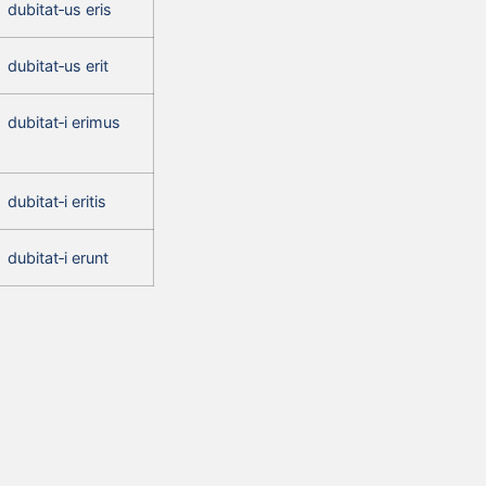
dubitat‑us eris
dubitat‑us erit
dubitat‑i erimus
dubitat‑i eritis
dubitat‑i erunt