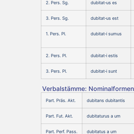
2. Pers. Sg.
dubitat‑us es
3. Pers. Sg.
dubitat‑us est
1. Pers. Pl.
dubitat‑i sumus
2. Pers. Pl.
dubitat‑i estis
3. Pers. Pl.
dubitat‑i sunt
Verbalstämme: Nominalformen 
Part. Präs. Akt.
dubitans dubitantis
Part. Fut. Akt.
dubitaturus a um
Part. Perf. Pass.
dubitatus a um