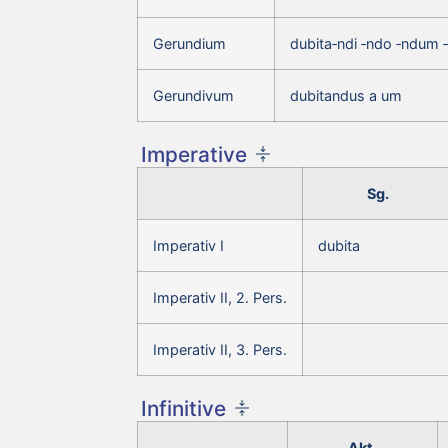
Gerundium
dubita‑ndi ‑ndo ‑ndum 
Gerundivum
dubitandus a um
Imperative
Sg.
Imperativ I
dubita
Imperativ II, 2. Pers.
Imperativ II, 3. Pers.
Infinitive
Akt.