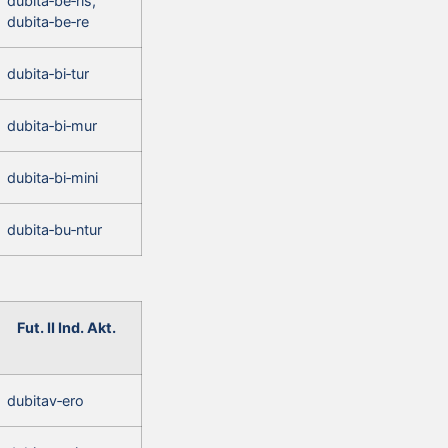
dubita‑be‑ris,
dubita‑be‑re
dubita‑bi‑tur
dubita‑bi‑mur
dubita‑bi‑mini
dubita‑bu‑ntur
Fut. II Ind. Akt.
dubitav‑ero