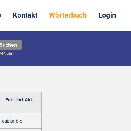
e
Kontakt
Wörterbuch
Login
Suchen
UR/Jahr)
Fut. I Ind. Akt.
dubita‑b‑o