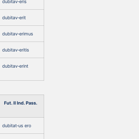
dubitav‑eris
dubitav‑erit
dubitav‑erimus
dubitav‑eritis
dubitav‑erint
Fut. II Ind. Pass.
dubitat‑us ero