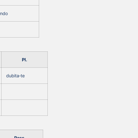
‑ndo
Pl.
dubita‑te
Pass.