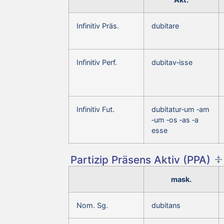
Infinitiv Präs.
dubitare
Infinitiv Perf.
dubitav‑isse
Infinitiv Fut.
dubitatur‑um ‑am
‑um ‑os ‑as ‑a
esse
Partizip Präsens Aktiv (PPA)
mask.
Nom. Sg.
dubitans