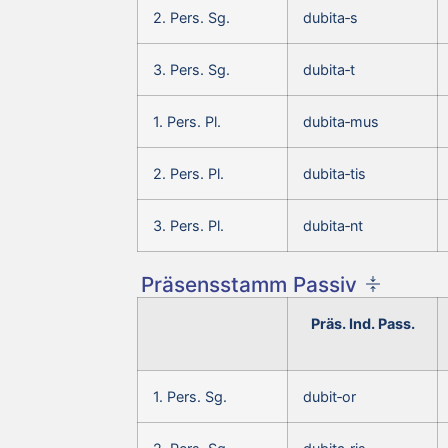
2. Pers. Sg.
dubita‑s
3. Pers. Sg.
dubita‑t
1. Pers. Pl.
dubita‑mus
2. Pers. Pl.
dubita‑tis
3. Pers. Pl.
dubita‑nt
Präsensstamm Passiv
Präs. Ind. Pass.
1. Pers. Sg.
dubit‑or