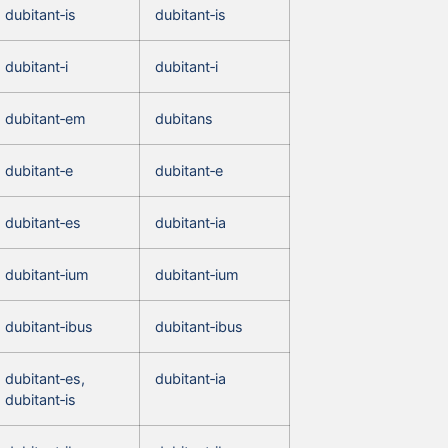
dubitant‑is
dubitant‑is
dubitant‑i
dubitant‑i
dubitant‑em
dubitans
dubitant‑e
dubitant‑e
dubitant‑es
dubitant‑ia
dubitant‑ium
dubitant‑ium
dubitant‑ibus
dubitant‑ibus
dubitant‑es,
dubitant‑ia
dubitant‑is