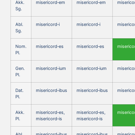
Akk.
misericord‑em
misericord‑em
miserico
Sg.
Abl.
misericord‑i
misericord‑i
miserico
Sg.
Nom.
misericord‑es
misericord‑es
miserico
Pl.
Gen.
misericord‑ium
misericord‑ium
miserico
Pl.
Dat.
misericord‑ibus
misericord‑ibus
miserico
Pl.
Akk.
misericord‑es,
misericord‑es,
miserico
Pl.
misericord‑is
misericord‑is
Abl.
misericord‑ibus
misericord‑ibus
miserico