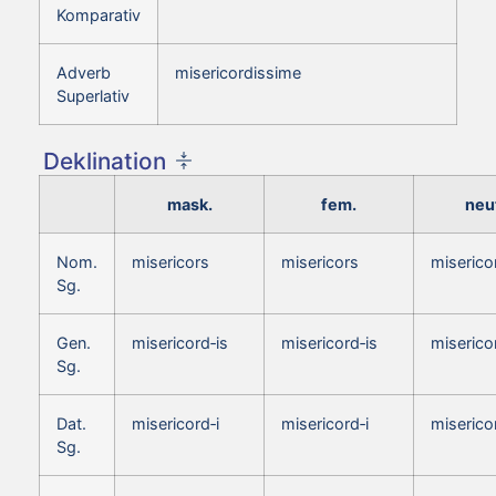
Komparativ
Adverb
misericordissime
Superlativ
Deklination
mask.
fem.
neut
Nom.
misericors
misericors
miserico
Sg.
Gen.
misericord‑is
misericord‑is
miserico
Sg.
Dat.
misericord‑i
misericord‑i
miserico
Sg.