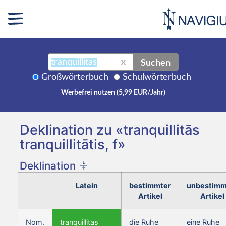
Suchen
X
Großwörterbuch
Schulwörterbuch
Werbefrei nutzen (5,99 EUR/Jahr)
Deklination zu «tranquillitās
tranquillitātis, f»
Deklination
Latein
bestimmter
unbestimm
Artikel
Artikel
Nom.
tranquillitas
die Ruhe
eine Ruhe