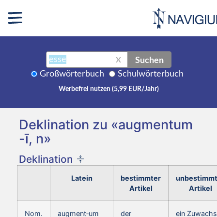
Suchen
X
Großwörterbuch
Schulwörterbuch
Werbefrei nutzen (5,99 EUR/Jahr)
Deklination zu «augmentum
-ī, n»
Deklination
Latein
bestimmter
unbestimmt
Artikel
Artikel
Nom.
augment‑um
der
ein Zuwachs