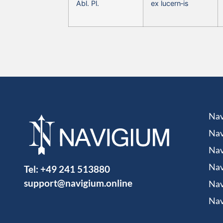
Abl. Pl.
ex lucern‑is
Nav
Nav
Nav
Tel:
+49 241 513880
Nav
support@navigium.online
Nav
Nav