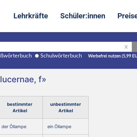
Lehrkräfte
Schüler:innen
Preis
X
ßwörterbuch
Schulwörterbuch
Werbefrei nutzen (5,99 E
lucernae, f»
bestimmter
unbestimmter
Artikel
Artikel
der Öllampe
ein Öllampe