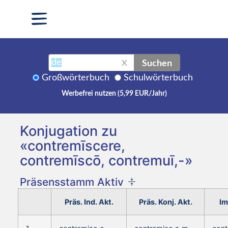
Suchen
X
Großwörterbuch
Schulwörterbuch
Werbefrei nutzen (5,99 EUR/Jahr)
Konjugation zu
«contremīscere,
contremīscō, contremuī,-»
Präsensstamm Aktiv
Präs. Ind. Akt.
Präs. Konj. Akt.
Im