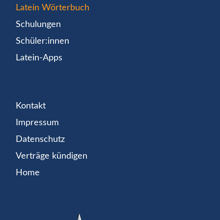
Latein Wörterbuch
Schulungen
Schüler:innen
Latein-Apps
Kontakt
Impressum
Datenschutz
Verträge kündigen
Home