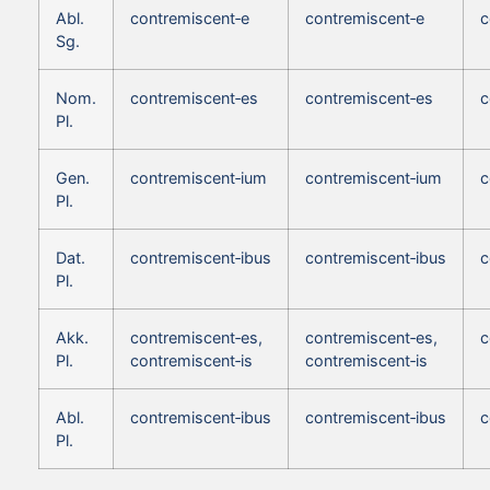
Abl.
contremiscent‑e
contremiscent‑e
c
Sg.
Nom.
contremiscent‑es
contremiscent‑es
c
Pl.
Gen.
contremiscent‑ium
contremiscent‑ium
c
Pl.
Dat.
contremiscent‑ibus
contremiscent‑ibus
c
Pl.
Akk.
contremiscent‑es,
contremiscent‑es,
c
Pl.
contremiscent‑is
contremiscent‑is
Abl.
contremiscent‑ibus
contremiscent‑ibus
c
Pl.