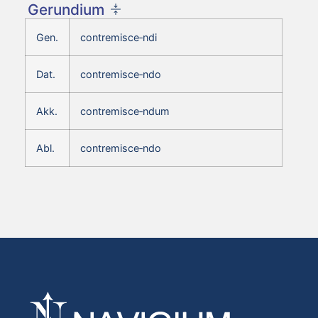
Gerundium
Gen.
contremisce‑ndi
Dat.
contremisce‑ndo
Akk.
contremisce‑ndum
Abl.
contremisce‑ndo