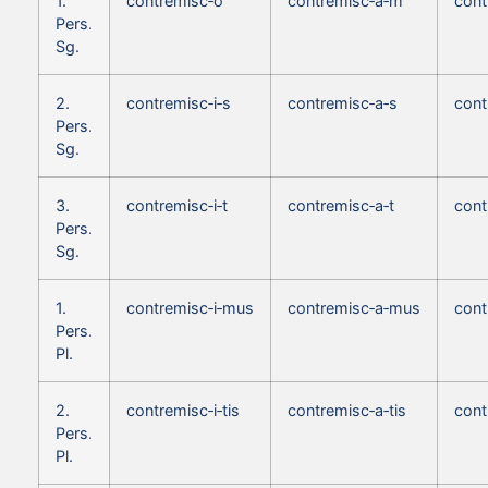
1.
contremisc‑o
contremisc‑a‑m
cont
Pers.
Sg.
2.
contremisc‑i‑s
contremisc‑a‑s
cont
Pers.
Sg.
3.
contremisc‑i‑t
contremisc‑a‑t
cont
Pers.
Sg.
1.
contremisc‑i‑mus
contremisc‑a‑mus
cont
Pers.
Pl.
2.
contremisc‑i‑tis
contremisc‑a‑tis
cont
Pers.
Pl.