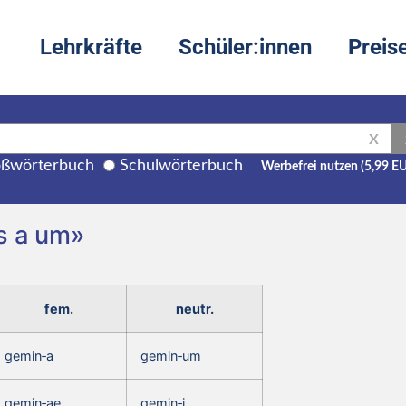
Lehrkräfte
Schüler:innen
Preis
X
ßwörterbuch
Schulwörterbuch
Werbefrei nutzen (5,99 E
s a um»
fem.
neutr.
gemin‑a
gemin‑um
gemin‑ae
gemin‑i