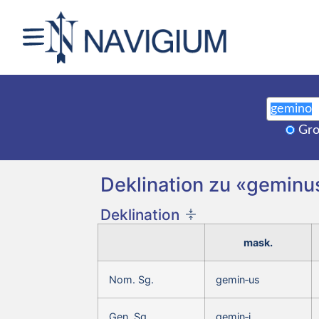
Gro
Deklination zu «geminu
Deklination
mask.
Nom. Sg.
gemin‑us
Gen. Sg.
gemin‑i