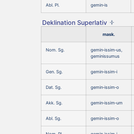
Abl. Pl.
gemin‑is
Deklination Superlativ
mask.
Nom. Sg.
gemin‑issim‑us,
geminissumus
Gen. Sg.
gemin‑issim‑i
Dat. Sg.
gemin‑issim‑o
Akk. Sg.
gemin‑issim‑um
Abl. Sg.
gemin‑issim‑o
Nom. Pl.
gemin‑issim‑i