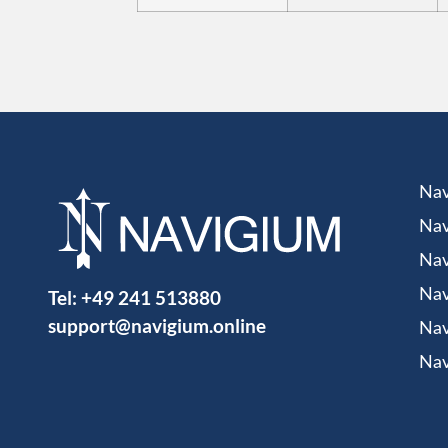
Nav
Nav
Nav
Tel:
+49 241 513880
Nav
support@navigium.online
Nav
Nav