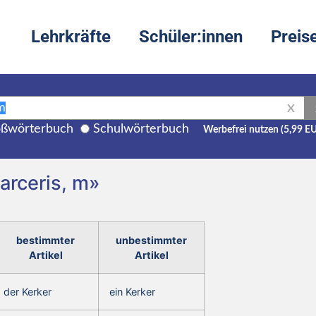
Lehrkräfte
Schüler:innen
Preis
X
ßwörterbuch
Schulwörterbuch
Werbefrei nutzen (5,99 E
carceris, m»
bestimmter
unbestimmter
Artikel
Artikel
der Kerker
ein Kerker