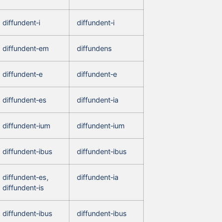
diffundent‑i
diffundent‑i
diffundent‑em
diffundens
diffundent‑e
diffundent‑e
diffundent‑es
diffundent‑ia
diffundent‑ium
diffundent‑ium
diffundent‑ibus
diffundent‑ibus
diffundent‑es,
diffundent‑ia
diffundent‑is
diffundent‑ibus
diffundent‑ibus