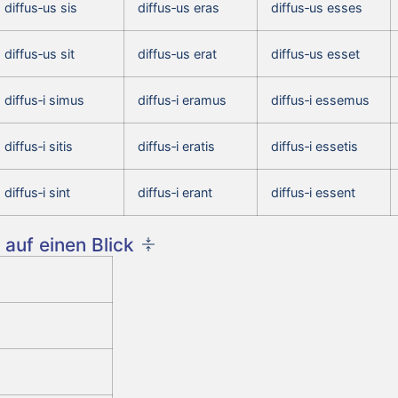
diffus‑us sis
diffus‑us eras
diffus‑us esses
diffus‑us sit
diffus‑us erat
diffus‑us esset
diffus‑i simus
diffus‑i eramus
diffus‑i essemus
diffus‑i sitis
diffus‑i eratis
diffus‑i essetis
diffus‑i sint
diffus‑i erant
diffus‑i essent
auf einen Blick