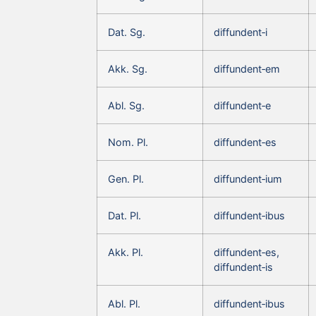
Dat. Sg.
diffundent‑i
Akk. Sg.
diffundent‑em
Abl. Sg.
diffundent‑e
Nom. Pl.
diffundent‑es
Gen. Pl.
diffundent‑ium
Dat. Pl.
diffundent‑ibus
Akk. Pl.
diffundent‑es,
diffundent‑is
Abl. Pl.
diffundent‑ibus