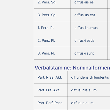
2. Pers. Sg.
diffus‑us es
3. Pers. Sg.
diffus‑us est
1. Pers. Pl.
diffus‑i sumus
2. Pers. Pl.
diffus‑i estis
3. Pers. Pl.
diffus‑i sunt
Verbalstämme: Nominalformen 
Part. Präs. Akt.
diffundens diffundentis
Part. Fut. Akt.
diffusurus a um
Part. Perf. Pass.
diffusus a um