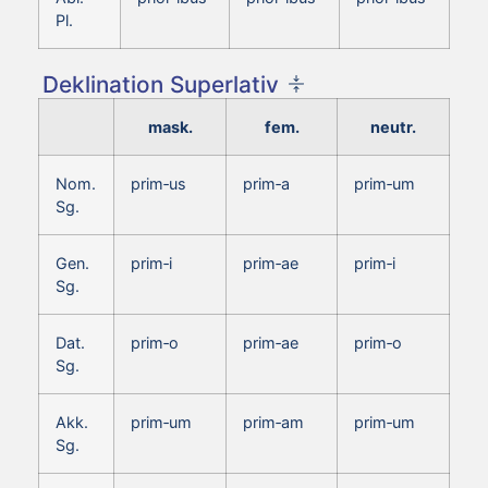
Pl.
Deklination Superlativ
mask.
fem.
neutr.
Nom.
prim‑us
prim‑a
prim‑um
Sg.
Gen.
prim‑i
prim‑ae
prim‑i
Sg.
Dat.
prim‑o
prim‑ae
prim‑o
Sg.
Akk.
prim‑um
prim‑am
prim‑um
Sg.