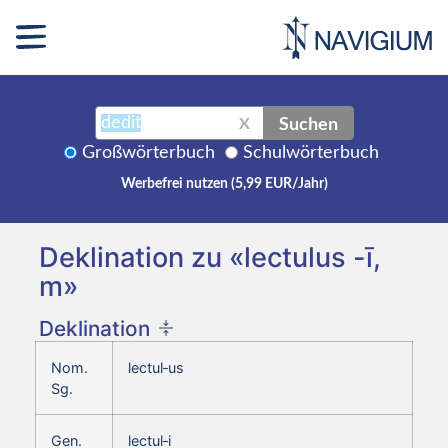
Suchen
X
Großwörterbuch
Schulwörterbuch
Werbefrei nutzen (5,99 EUR/Jahr)
Deklination zu «lectulus -ī,
m»
Deklination
Nom.
lectul‑us
Sg.
Gen.
lectul‑i