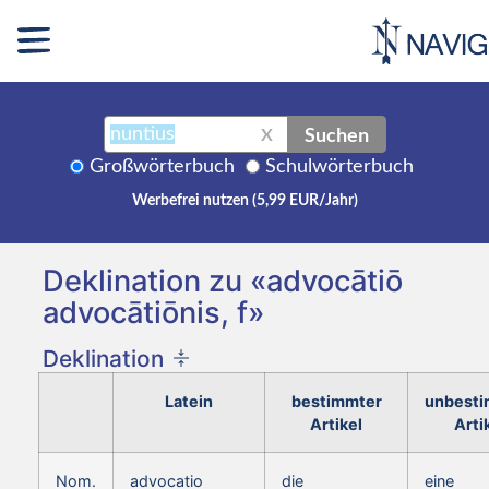
Suchen
X
Großwörterbuch
Schulwörterbuch
Werbefrei nutzen (5,99 EUR/Jahr)
Deklination zu «advocātiō
advocātiōnis, f»
Deklination
Latein
bestimmter
unbesti
Artikel
Arti
Nom.
advocatio
die
eine