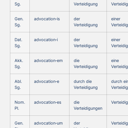
Sg.
Verteidigung
Verteidi
Gen.
advocation‑is
der
einer
Sg.
Verteidigung
Verteidi
Dat.
advocation‑i
der
einer
Sg.
Verteidigung
Verteidi
Akk.
advocation‑em
die
eine
Sg.
Verteidigung
Verteidi
Abl.
advocation‑e
durch die
durch ei
Sg.
Verteidigung
Verteidi
Nom.
advocation‑es
die
Verteidi
Pl.
Verteidigungen
Gen.
advocation‑um
der
Verteidi