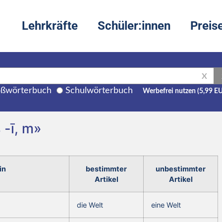
Lehrkräfte
Schüler:innen
Preis
X
ßwörterbuch
Schulwörterbuch
Werbefrei nutzen (5,99 E
 -ī, m»
in
bestimmter
unbestimmter
Artikel
Artikel
die Welt
eine Welt