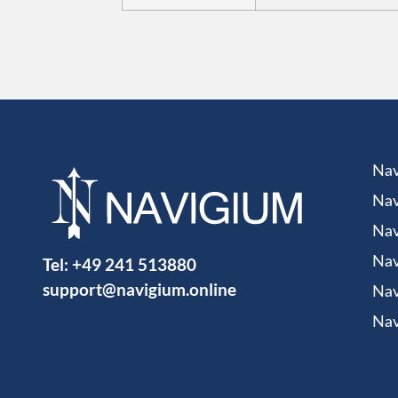
Nav
Nav
Nav
Tel:
+49 241 513880
Nav
support@navigium.online
Nav
Nav