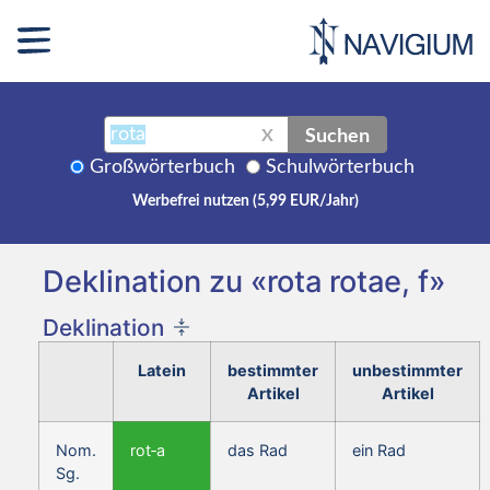
Suchen
X
Großwörterbuch
Schulwörterbuch
Werbefrei nutzen (5,99 EUR/Jahr)
Deklination zu «rota rotae, f»
Deklination
Latein
bestimmter
unbestimmter
Artikel
Artikel
Nom.
rot‑a
das Rad
ein Rad
Sg.