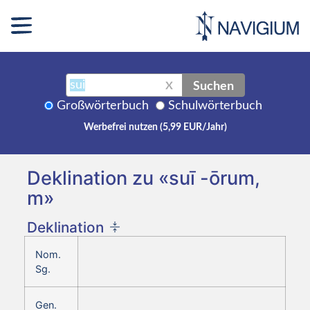
Suchen
X
Großwörterbuch
Schulwörterbuch
Werbefrei nutzen (5,99 EUR/Jahr)
Deklination zu «suī -ōrum,
m»
Deklination
Nom.
Sg.
Gen.