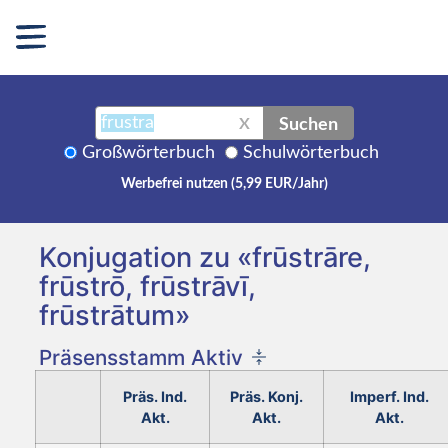
Suchen
X
Großwörterbuch
Schulwörterbuch
Werbefrei nutzen (5,99 EUR/Jahr)
Konjugation zu «frūstrāre,
frūstrō, frūstrāvī,
frūstrātum»
Präsensstamm Aktiv
Präs. Ind.
Präs. Konj.
Imperf. Ind.
Akt.
Akt.
Akt.