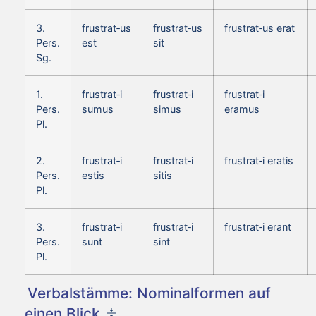
3.
frustrat‑us
frustrat‑us
frustrat‑us erat
Pers.
est
sit
Sg.
1.
frustrat‑i
frustrat‑i
frustrat‑i
Pers.
sumus
simus
eramus
Pl.
2.
frustrat‑i
frustrat‑i
frustrat‑i eratis
Pers.
estis
sitis
Pl.
3.
frustrat‑i
frustrat‑i
frustrat‑i erant
Pers.
sunt
sint
Pl.
Verbalstämme: Nominalformen auf
einen Blick