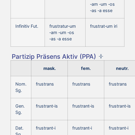
‑am ‑um ‑os
‑as ‑a esse
Infinitiv Fut.
frustratur‑um
frustrat‑um iri
‑am ‑um ‑os
‑as ‑a esse
Partizip Präsens Aktiv (PPA)
mask.
fem.
neutr.
Nom.
frustrans
frustrans
frustrans
Sg.
Gen.
frustrant‑is
frustrant‑is
frustrant‑is
Sg.
Dat.
frustrant‑i
frustrant‑i
frustrant‑i
Sg.