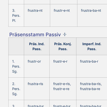
3.
frustra‑nt
frustr‑e‑nt
frustra‑ba‑nt
Pers.
Pl.
Präsensstamm Passiv
Präs. Ind.
Präs. Konj.
Imperf. Ind.
Pass.
Pass.
Pass.
1.
frustr‑or
frustr‑e‑r
frustra‑ba‑r
Pers.
Sg.
2.
frustra‑ris
frustr‑e‑ris,
frustra‑ba‑ris,
Pers.
frustr‑e‑re
frustra‑ba‑re
Sg.
3.
frustra‑tur
frustr‑e‑tur
frustra‑ba‑tur