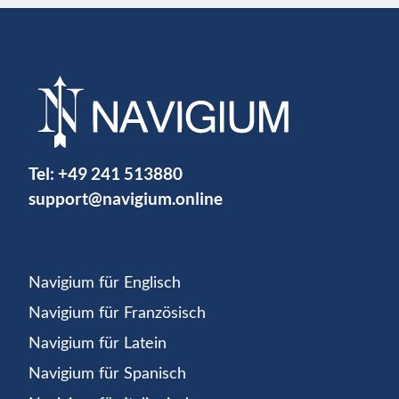
Tel:
+49 241 513880
support@navigium.online
Navigium für Englisch
Navigium für Französisch
Navigium für Latein
Navigium für Spanisch