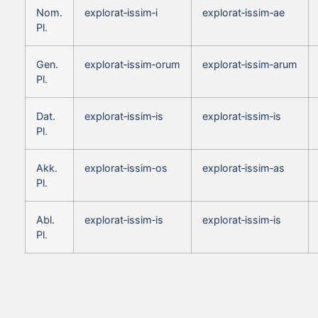
Nom.
explorat‑issim‑i
explorat‑issim‑ae
Pl.
Gen.
explorat‑issim‑orum
explorat‑issim‑arum
Pl.
Dat.
explorat‑issim‑is
explorat‑issim‑is
Pl.
Akk.
explorat‑issim‑os
explorat‑issim‑as
Pl.
Abl.
explorat‑issim‑is
explorat‑issim‑is
Pl.