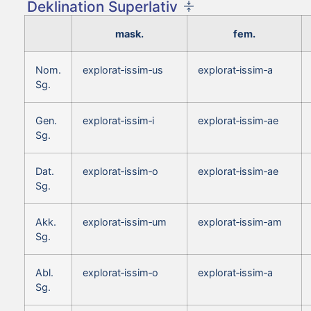
Deklination Superlativ
mask.
fem.
Nom.
explorat‑issim‑us
explorat‑issim‑a
Sg.
Gen.
explorat‑issim‑i
explorat‑issim‑ae
Sg.
Dat.
explorat‑issim‑o
explorat‑issim‑ae
Sg.
Akk.
explorat‑issim‑um
explorat‑issim‑am
Sg.
Abl.
explorat‑issim‑o
explorat‑issim‑a
Sg.