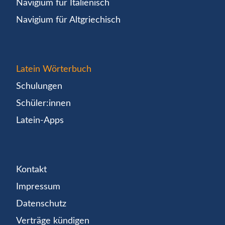
Navigium für Italienisch
Navigium für Altgriechisch
Latein Wörterbuch
Schulungen
Schüler:innen
Latein-Apps
Kontakt
Impressum
Datenschutz
Verträge kündigen