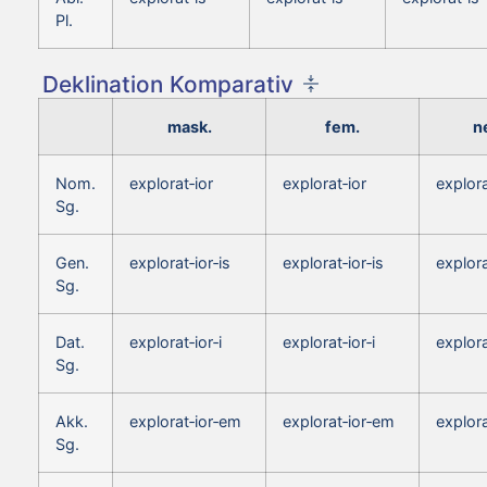
Pl.
Deklination Komparativ
mask.
fem.
n
Nom.
explorat‑ior
explorat‑ior
explora
Sg.
Gen.
explorat‑ior‑is
explorat‑ior‑is
explora
Sg.
Dat.
explorat‑ior‑i
explorat‑ior‑i
explora
Sg.
Akk.
explorat‑ior‑em
explorat‑ior‑em
explora
Sg.