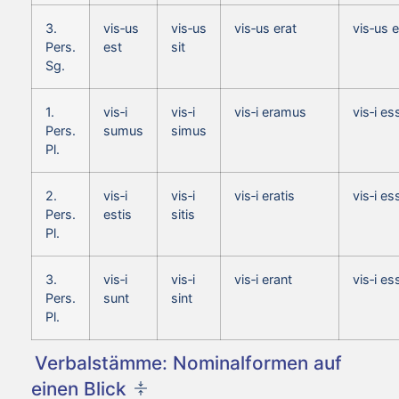
3.
vis‑us
vis‑us
vis‑us erat
vis‑us 
Pers.
est
sit
Sg.
1.
vis‑i
vis‑i
vis‑i eramus
vis‑i e
Pers.
sumus
simus
Pl.
2.
vis‑i
vis‑i
vis‑i eratis
vis‑i es
Pers.
estis
sitis
Pl.
3.
vis‑i
vis‑i
vis‑i erant
vis‑i es
Pers.
sunt
sint
Pl.
Verbalstämme: Nominalformen auf
einen Blick