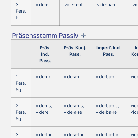
3.
vide‑nt
vide‑a‑nt
vide‑ba‑nt
vi
Pers.
Pl.
Präsensstamm Passiv
Präs.
Präs. Konj.
Imperf. Ind.
I
Ind.
Pass.
Pass.
Kon
Pass.
1.
vide‑or
vide‑a‑r
vide‑ba‑r
vid
Pers.
Sg.
2.
vide‑ris,
vide‑a‑ris,
vide‑ba‑ris,
vide
Pers.
videre
vide‑a‑re
vide‑ba‑re
vid
Sg.
3.
vide‑tur
vide‑a‑tur
vide‑ba‑tur
vid