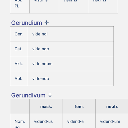
Pl.
Gerundium
Gen.
vide‑ndi
Dat.
vide‑ndo
Akk.
vide‑ndum
Abl.
vide‑ndo
Gerundivum
mask.
fem.
neutr.
Nom.
vidend‑us
vidend‑a
vidend‑um
Sg.