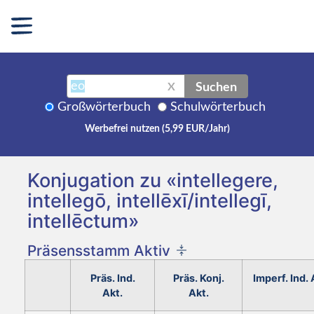
Suchen
X
Großwörterbuch
Schulwörterbuch
Werbefrei nutzen (5,99 EUR/Jahr)
Konjugation zu «intellegere,
intellegō, intellēxī/intellegī,
intellēctum»
Präsensstamm Aktiv
Präs. Ind.
Präs. Konj.
Imperf. Ind. 
Akt.
Akt.