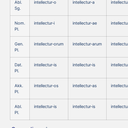
Abl.
intellectur‑o
intellectur‑a
intellectu
Sg.
Nom.
intellectur‑i
intellectur‑ae
intellectu
Pl.
Gen.
intellectur‑orum
intellectur‑arum
intellect
Pl.
Dat.
intellectur‑is
intellectur‑is
intellectu
Pl.
Akk.
intellectur‑os
intellectur‑as
intellectu
Pl.
Abl.
intellectur‑is
intellectur‑is
intellectu
Pl.