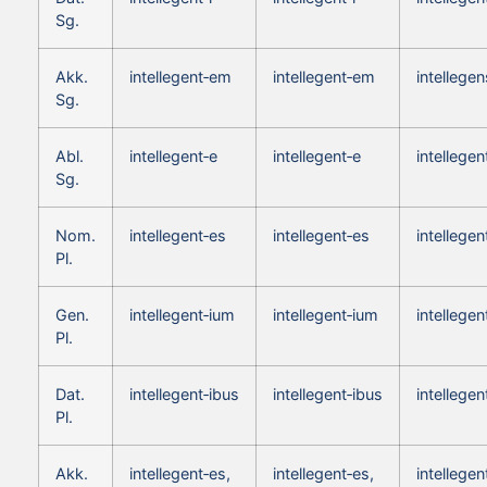
Sg.
Akk.
intellegent‑em
intellegent‑em
intellegen
Sg.
Abl.
intellegent‑e
intellegent‑e
intellegen
Sg.
Nom.
intellegent‑es
intellegent‑es
intellegen
Pl.
Gen.
intellegent‑ium
intellegent‑ium
intellegen
Pl.
Dat.
intellegent‑ibus
intellegent‑ibus
intellegen
Pl.
Akk.
intellegent‑es,
intellegent‑es,
intellegen