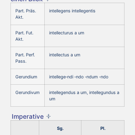
Part. Präs.
intellegens intellegentis
Akt.
Part. Fut.
intellecturus a um
Akt.
Part. Perf.
intellectus a um
Pass.
Gerundium
intellege‑ndi ‑ndo ‑ndum ‑ndo
Gerundivum
intellegendus a um, intellegundus a
um
Imperative
Sg.
Pl.