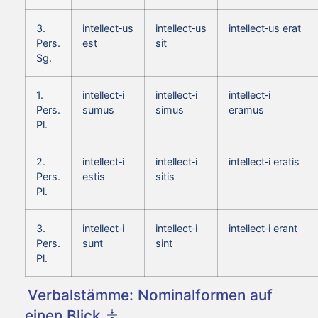
3.
intellect‑us
intellect‑us
intellect‑us erat
Pers.
est
sit
Sg.
1.
intellect‑i
intellect‑i
intellect‑i
Pers.
sumus
simus
eramus
Pl.
2.
intellect‑i
intellect‑i
intellect‑i eratis
Pers.
estis
sitis
Pl.
3.
intellect‑i
intellect‑i
intellect‑i erant
Pers.
sunt
sint
Pl.
Verbalstämme: Nominalformen auf
einen Blick