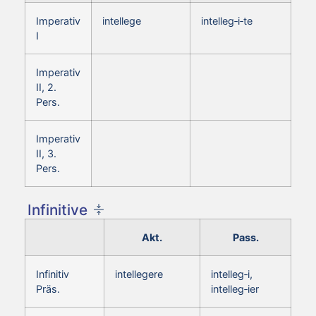
Imperativ
intellege
intelleg‑i‑te
I
Imperativ
II, 2.
Pers.
Imperativ
II, 3.
Pers.
Infinitive
Akt.
Pass.
Infinitiv
intellegere
intelleg‑i,
Präs.
intelleg‑ier