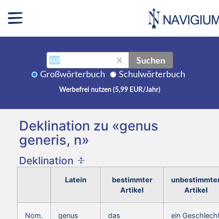
Suchen
X
Großwörterbuch
Schulwörterbuch
Werbefrei nutzen (5,99 EUR/Jahr)
Deklination zu «genus
generis, n»
Deklination
Latein
bestimmter
unbestimmte
Artikel
Artikel
Nom.
genus
das
ein Geschlech