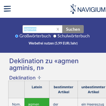
Suchen
X
Großwörterbuch
Schulwörterbuch
Werbefrei nutzen (5,99 EUR/Jahr)
Deklination zu «agmen
agminis, n»
Deklination
Latein
bestimmter
unbestimmter
Artikel
Artikel
Nom.
agmen
der
ein Heereszug