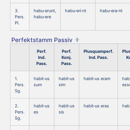
3.
habu‑erunt,
habu‑eri‑nt
habu‑era‑nt
Pers.
habu‑ere
Pl.
Perfektstamm Passiv
Perf.
Perf.
Plusquamperf.
Plu
Ind.
Konj.
Ind. Pass.
K
Pass.
Pass.
1.
habit‑us
habit‑us
habit‑us eram
hab
Pers.
sum
sim
ess
Sg.
2.
habit‑us
habit‑us
habit‑us eras
hab
Pers.
es
sis
Sg.