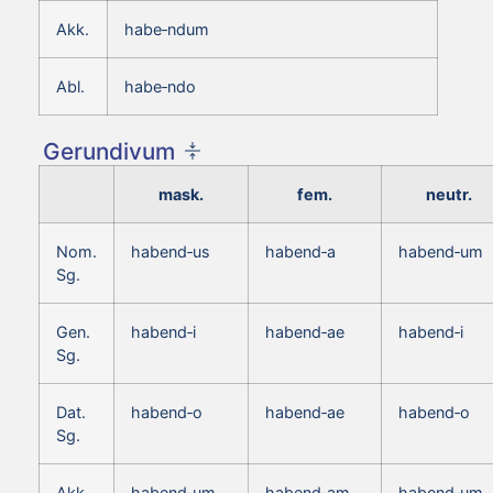
Akk.
habe‑ndum
Abl.
habe‑ndo
Gerundivum
mask.
fem.
neutr.
Nom.
habend‑us
habend‑a
habend‑um
Sg.
Gen.
habend‑i
habend‑ae
habend‑i
Sg.
Dat.
habend‑o
habend‑ae
habend‑o
Sg.
Akk.
habend‑um
habend‑am
habend‑um