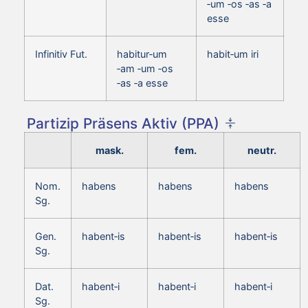
‑um ‑os ‑as ‑a
esse
Infinitiv Fut.
habitur‑um
habit‑um iri
‑am ‑um ‑os
‑as ‑a esse
Partizip Präsens Aktiv (PPA)
mask.
fem.
neutr.
Nom.
habens
habens
habens
Sg.
Gen.
habent‑is
habent‑is
habent‑is
Sg.
Dat.
habent‑i
habent‑i
habent‑i
Sg.