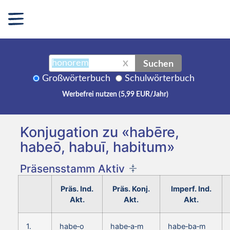
Suchen
X
Großwörterbuch
Schulwörterbuch
Werbefrei nutzen (5,99 EUR/Jahr)
Konjugation zu «habēre,
habeō, habuī, habitum»
Präsensstamm Aktiv
Präs. Ind.
Präs. Konj.
Imperf. Ind.
Akt.
Akt.
Akt.
1.
habe‑o
habe‑a‑m
habe‑ba‑m