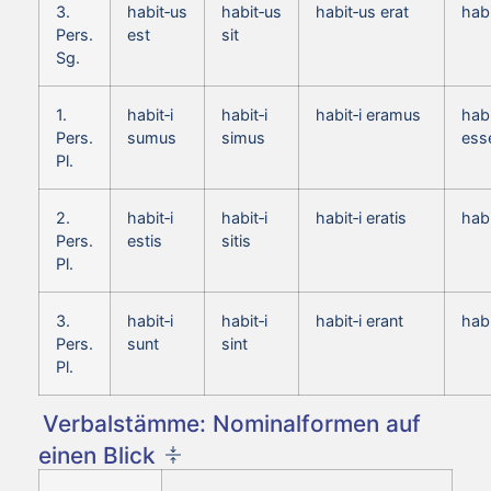
3.
habit‑us
habit‑us
habit‑us erat
hab
Pers.
est
sit
Sg.
1.
habit‑i
habit‑i
habit‑i eramus
habi
Pers.
sumus
simus
ess
Pl.
2.
habit‑i
habit‑i
habit‑i eratis
habi
Pers.
estis
sitis
Pl.
3.
habit‑i
habit‑i
habit‑i erant
habi
Pers.
sunt
sint
Pl.
Verbalstämme: Nominalformen auf
einen Blick