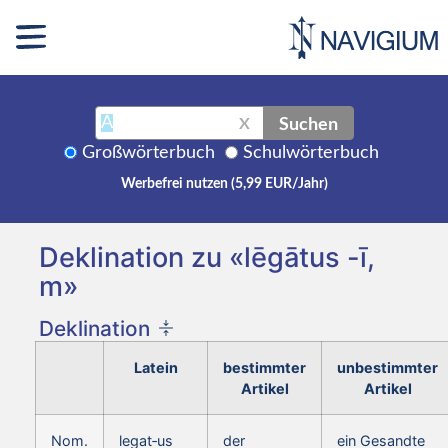
Suchen
X
Großwörterbuch
Schulwörterbuch
Werbefrei nutzen (5,99 EUR/Jahr)
Deklination zu «lēgātus -ī,
m»
Deklination
Latein
bestimmter
unbestimmter
Artikel
Artikel
Nom.
legat‑us
der
ein Gesandte