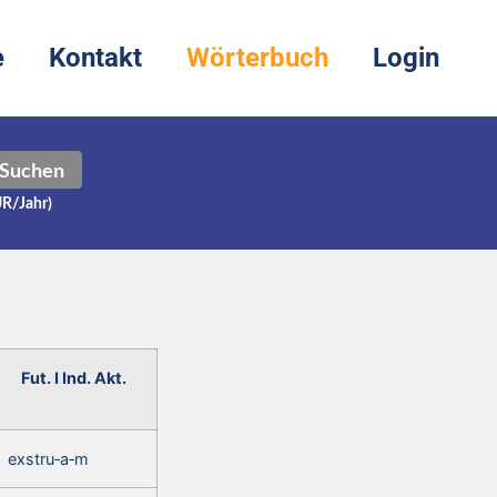
e
Kontakt
Wörterbuch
Login
Suchen
UR/Jahr)
Fut. I Ind. Akt.
exstru‑a‑m