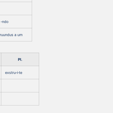
 ‑ndo
truundus a um
Pl.
exstru‑i‑te