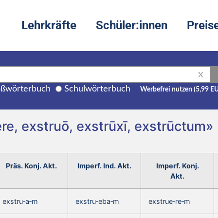
Lehrkräfte
Schüler:innen
Preis
X
ßwörterbuch
Schulwörterbuch
Werbefrei nutzen (5,99 E
re, exstruō, exstrūxī, exstrūctum»
Präs. Konj. Akt.
Imperf. Ind. Akt.
Imperf. Konj.
Akt.
exstru‑a‑m
exstru‑eba‑m
exstrue‑re‑m