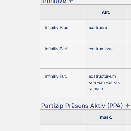
Infinitive
Akt.
Infinitiv Präs.
exstruere
Infinitiv Perf.
exstrux‑isse
Infinitiv Fut.
exstructur‑um
‑am ‑um ‑os ‑as
‑a esse
Partizip Präsens Aktiv (PPA)
mask.