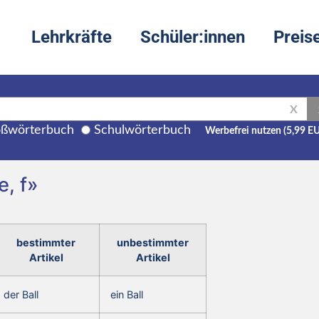
Lehrkräfte
Schüler:innen
Preis
X
ßwörterbuch
Schulwörterbuch
Werbefrei nutzen (5,99 E
e, f»
bestimmter
unbestimmter
Artikel
Artikel
der Ball
ein Ball