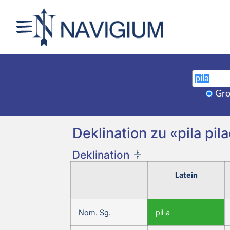
Gro
Deklination zu «pila pila
Deklination
Latein
Nom. Sg.
pil‑a