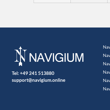
Nav
Nav
Nav
Tel:
+49 241 513880
Nav
support@navigium.online
Nav
Nav