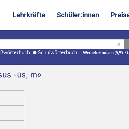
Lehrkräfte
Schüler:innen
Preis
X
ßwörterbuch
Schulwörterbuch
Werbefrei nutzen (5,99 E
sus -ūs, m»