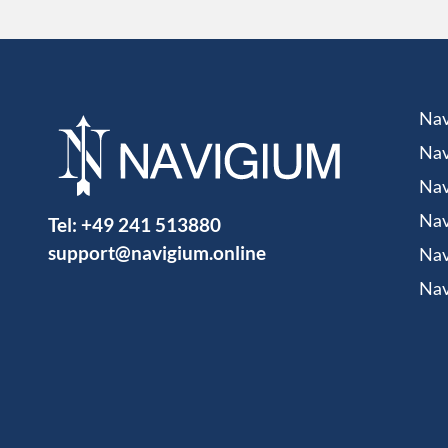
Nav
Nav
Nav
Tel:
+49 241 513880
Nav
support@navigium.online
Nav
Nav