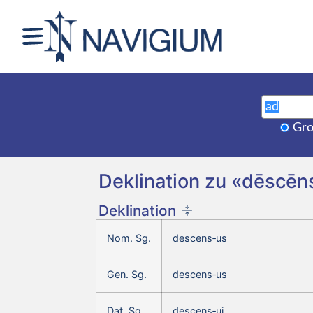
Gro
Deklination zu «dēscēn
Deklination
Nom. Sg.
descens‑us
Gen. Sg.
descens‑us
Dat. Sg.
descens‑ui