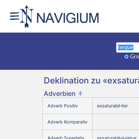
Gro
Deklination zu «exsatur
Adverbien
Adverb Positiv
exsaturabil‑iter
Adverb Komparativ
Adverb Superlativ
exsaturabil‑issim‑e