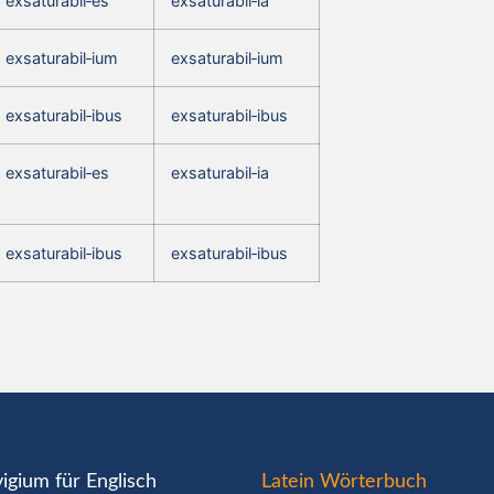
exsaturabil‑es
exsaturabil‑ia
exsaturabil‑ium
exsaturabil‑ium
exsaturabil‑ibus
exsaturabil‑ibus
exsaturabil‑es
exsaturabil‑ia
exsaturabil‑ibus
exsaturabil‑ibus
igium für Englisch
Latein Wörterbuch