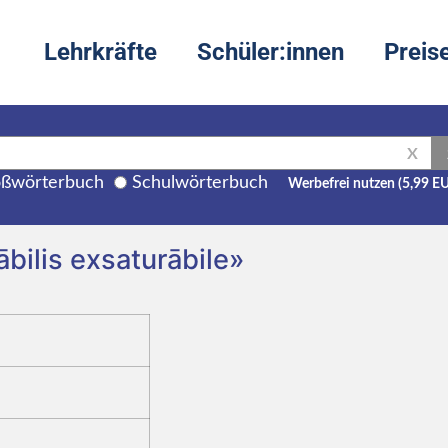
Lehrkräfte
Schüler:innen
Preis
X
ßwörterbuch
Schulwörterbuch
Werbefrei nutzen (5,99 E
ābilis exsaturābile»