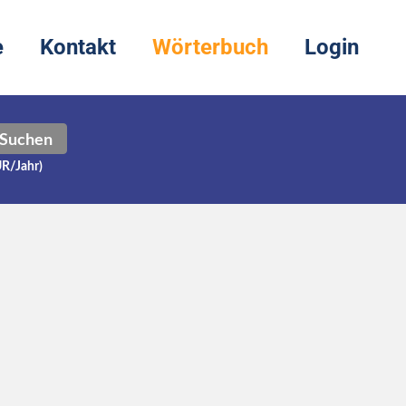
e
Kontakt
Wörterbuch
Login
Suchen
UR/Jahr)