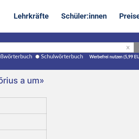
Lehrkräfte
Schüler:innen
Preis
X
ßwörterbuch
Schulwörterbuch
Werbefrei nutzen (5,99 E
tōrius a um»