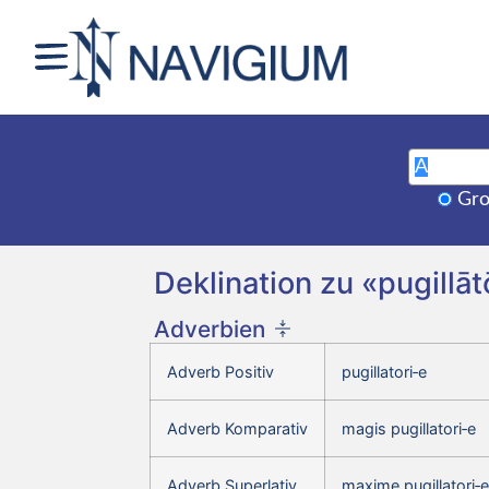
Gro
Deklination zu «pugillā
Adverbien
Adverb Positiv
pugillatori‑e
Adverb Komparativ
magis pugillatori‑e
Adverb Superlativ
maxime pugillatori‑e