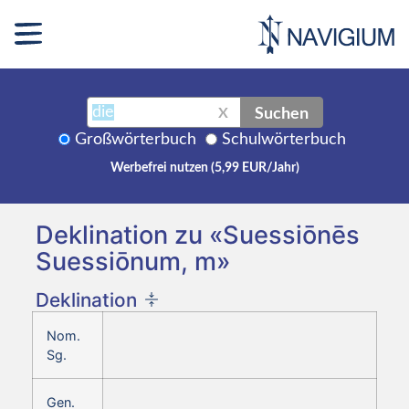
Suchen
X
Großwörterbuch
Schulwörterbuch
Werbefrei nutzen (5,99 EUR/Jahr)
Deklination zu «Suessiōnēs
Suessiōnum, m»
Deklination
Nom.
Sg.
Gen.