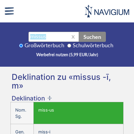
Suchen
X
Großwörterbuch
Schulwörterbuch
Werbefrei nutzen (5,99 EUR/Jahr)
Deklination zu «missus -ī,
m»
Deklination
Nom.
miss‑us
Sg.
Gen.
miss‑i