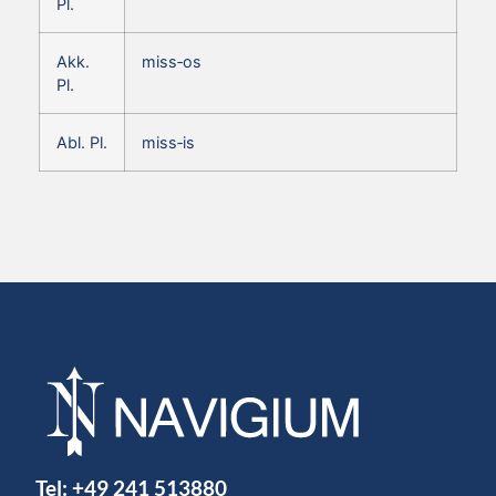
Pl.
Akk.
miss‑os
Pl.
Abl. Pl.
miss‑is
Tel:
+49 241 513880