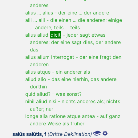
anderes
alius ... alius
-
der eine ... der andere
alii ... alii
-
die einen ... die anderen; einige
... andere; teils ... teils
alius aliud
dicit
-
jeder sagt etwas
anderes; der eine sagt dies, der andere
das
alius alium interrogat
-
der eine fragt den
anderen
alius atque
-
ein anderer als
aliud alio
-
das eine hierhin, das andere
dorthin
quid aliud?
-
was sonst?
nihil aliud nisi
-
nichts anderes als; nichts
außer; nur
longe alia ratione atque antea
-
auf ganz
andere Weise als früher
salūs salūtis, f
(Dritte Deklination)