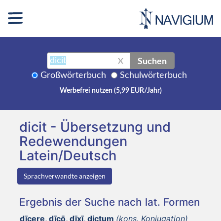
Suchen
X
Großwörterbuch
Schulwörterbuch
Werbefrei nutzen (5,99 EUR/Jahr)
dicit - Übersetzung und
Redewendungen
Latein/Deutsch
Sprachverwandte anzeigen
Ergebnis der Suche nach lat. Formen
dīcere, dīcō, dīxī, dictum
(kons. Konjugation)