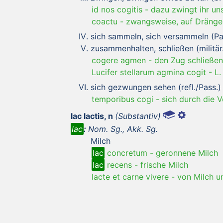
id nos cogitis
-
dazu zwingt ihr un
coactu
-
zwangsweise, auf Dränge
sich sammeln, sich versammeln (Pas
zusammenhalten, schließen (militär
cogere agmen
-
den Zug schließen
Lucifer stellarum agmina cogit
-
L.
sich gezwungen sehen (refl./Pass.)
temporibus cogi
-
sich durch die 
lac lactis, n
(Substantiv)
lac
:
Nom. Sg., Akk. Sg.
Milch
lac
concretum
-
geronnene Milch
lac
recens
-
frische Milch
lacte et carne vivere
-
von Milch u