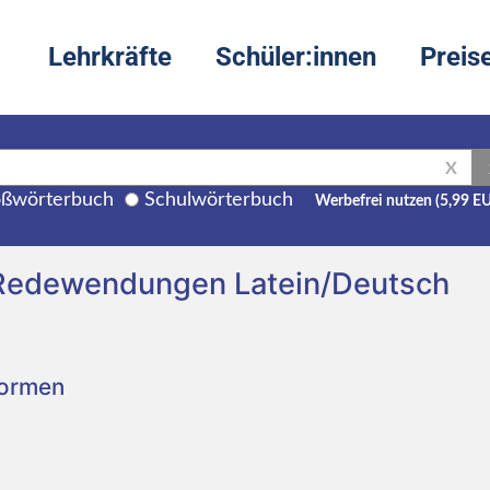
Lehrkräfte
Schüler:innen
Preis
X
ßwörterbuch
Schulwörterbuch
Werbefrei nutzen (5,99 E
 Redewendungen Latein/Deutsch
Formen