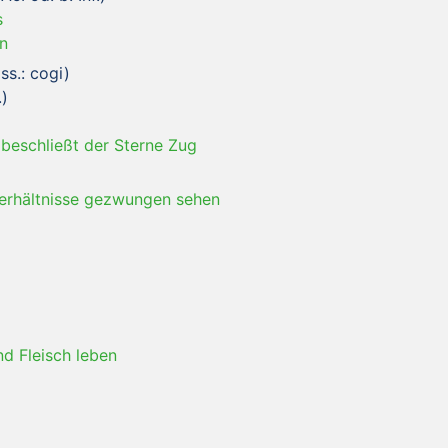
s
n
s.: cogi)
.)
 beschließt der Sterne Zug
Verhältnisse gezwungen sehen
nd Fleisch leben