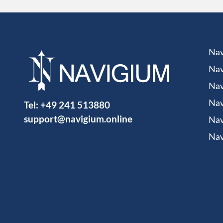
Nav
Nav
Nav
Tel:
+49 241 513880
Nav
support@navigium.online
Nav
Nav