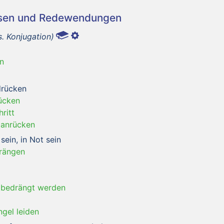
asen und Redewendungen
s. Konjugation)
n
drücken
ücken
ritt
t anrücken
sein, in Not sein
rängen
 bedrängt werden
gel leiden