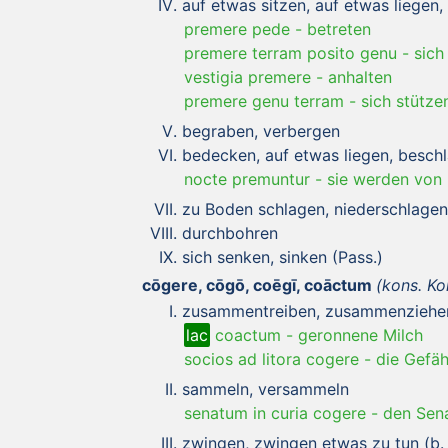
auf etwas sitzen, auf etwas liegen,
premere pede
-
betreten
premere terram posito genu
-
sich
vestigia premere
-
anhalten
premere genu terram
-
sich stütze
begraben, verbergen
bedecken, auf etwas liegen, besch
nocte premuntur
-
sie werden von
zu Boden schlagen, niederschlagen
durchbohren
sich senken, sinken (Pass.)
cōgere, cōgō, coēgī, coāctum
(kons. Ko
zusammentreiben, zusammenziehe
lac
coactum
-
geronnene Milch
socios ad litora cogere
-
die Gefä
sammeln, versammeln
senatum in curia cogere
-
den Sena
zwingen, zwingen etwas zu tun (b. A