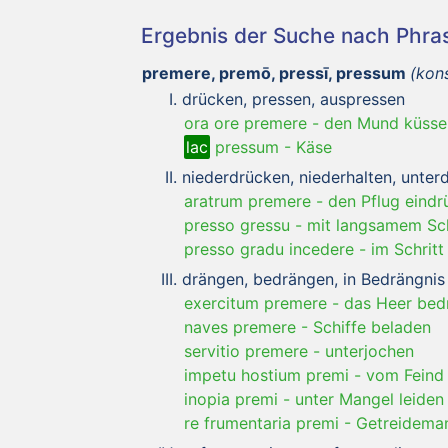
Ergebnis der Suche nach Phr
premere, premō, pressī, pressum
(kon
drücken, pressen, auspressen
ora ore premere
-
den Mund küsse
lac
pressum
-
Käse
niederdrücken, niederhalten, unter
aratrum premere
-
den Pflug eindr
presso gressu
-
mit langsamem Sch
presso gradu incedere
-
im Schrit
drängen, bedrängen, in Bedrängnis 
exercitum premere
-
das Heer bed
naves premere
-
Schiffe beladen
servitio premere
-
unterjochen
impetu hostium premi
-
vom Feind
inopia premi
-
unter Mangel leiden
re frumentaria premi
-
Getreideman