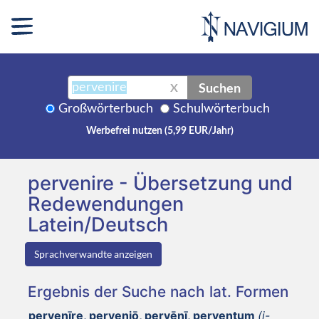
Suchen
X
Großwörterbuch
Schulwörterbuch
Werbefrei nutzen (5,99 EUR/Jahr)
pervenire - Übersetzung und
Redewendungen
Latein/Deutsch
Sprachverwandte anzeigen
Ergebnis der Suche nach lat. Formen
pervenīre, perveniō, pervēnī, perventum
(i-