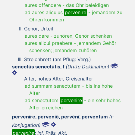
aures offendere
-
das Ohr beleidigen
ad aures alicuius
pervenire
-
jemandem zu
Ohren kommen
Gehör, Urteil
aures dare
-
zuhören, Gehör schenken
aures alicui praebere
-
jemandem Gehör
schenken; jemandem zuhören
Streichbrett (am Pflug: Verg.)
senectūs senectūtis, f
(Dritte Deklination)
Alter, hohes Alter, Greisenalter
ad summam senectutem
-
bis ins hohe
Alter
ad senectutem
pervenire
-
ein sehr hohes
Alter erreichen
pervenīre, perveniō, pervēnī, perventum
(i-
Konjugation)
pervenire
:
Inf. Präs. Akt.