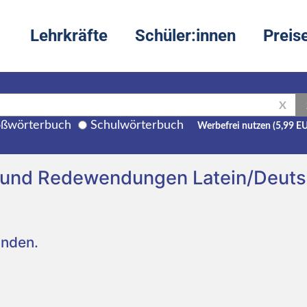
Lehrkräfte
Schüler:innen
Preis
X
ßwörterbuch
Schulwörterbuch
Werbefrei nutzen (5,99 E
 und Redewendungen Latein/Deut
unden.