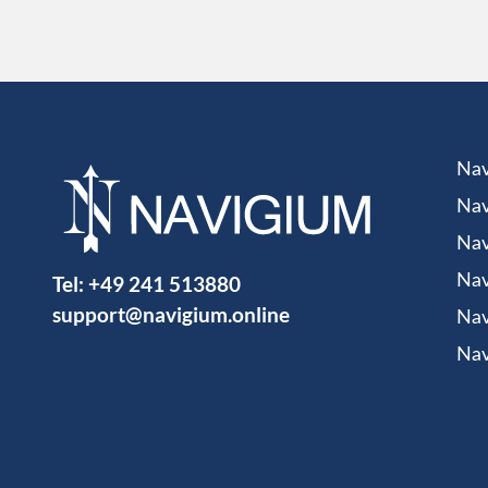
Nav
Nav
Nav
Tel:
+49 241 513880
Nav
support@navigium.online
Nav
Nav