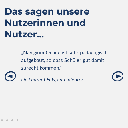
Das sagen unsere
Nutzerinnen und
Nutzer...
ahr
„Navigium Online ist sehr pädagogisch
„Mei
ch
aufgebaut, so dass Schüler gut damit
Wett
zurecht kommen.“
getr
geste
Dr. Laurent Fels, Lateinlehrer
Dank
Renat