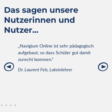
Das sagen unsere
Nutzerinnen und
Nutzer...
ahr
„Navigium Online ist sehr pädagogisch
„Mei
ch
aufgebaut, so dass Schüler gut damit
Wett
zurecht kommen.“
getr
geste
Dr. Laurent Fels, Lateinlehrer
Dank
Renat