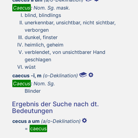
Caecus
:
Nom. Sg. mask.
blind, blindlings
unerkennbar, unsichtbar, nicht sichtbar,
verborgen
dunkel, finster
heimlich, geheim
verblendet, von unsichtbarer Hand
geschlagen
wüst
caecus -ī, m
(o-Deklination)
Caecus
:
Nom. Sg.
Blinder
Ergebnis der Suche nach dt.
Bedeutungen
cecus a um
(a/o-Deklination)
=
caecus