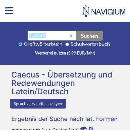
Suchen
X
Großwörterbuch
Schulwörterbuch
Werbefrei nutzen (5,99 EUR/Jahr)
Caecus - Übersetzung und
Redewendungen
Latein/Deutsch
Sprachverwandte anzeigen
Ergebnis der Suche nach lat. Formen
caecus a um
(a/o-Deklination)