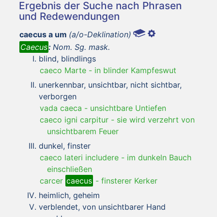
Ergebnis der Suche nach Phrasen
und Redewendungen
caecus a um
(a/o-Deklination)
Caecus
:
Nom. Sg. mask.
blind, blindlings
caeco Marte
-
in blinder Kampfeswut
unerkennbar, unsichtbar, nicht sichtbar,
verborgen
vada caeca
-
unsichtbare Untiefen
caeco igni carpitur
-
sie wird verzehrt von
unsichtbarem Feuer
dunkel, finster
caeco lateri includere
-
im dunkeln Bauch
einschließen
carcer
caecus
-
finsterer Kerker
heimlich, geheim
verblendet, von unsichtbarer Hand