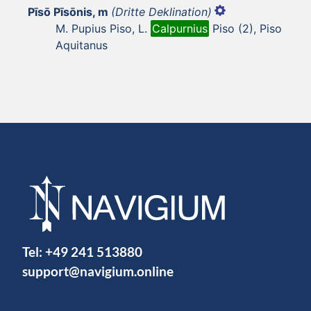
Pīsō Pīsōnis, m
(Dritte Deklination)
M. Pupius Piso, L.
Calpurnius
Piso (2), Piso
Aquitanus
Tel:
+49 241 513880
support@navigium.online