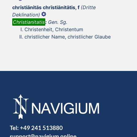
chrīstiānitās chrīstiānitātis, f
(Dritte
Deklination)
Christianitatis
:
Gen. Sg.
Christenheit, Christentum
christlicher Name, christlicher Glaube
Tel:
+49 241 513880
support@navigium.online