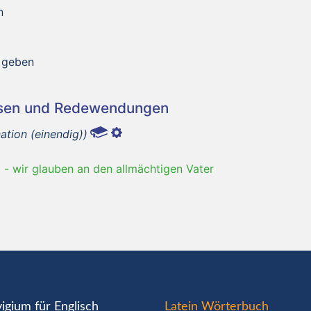
n
n geben
asen und Redewendungen
nation (einendig))
m
-
wir glauben an den allmächtigen Vater
igium für Englisch
Latein Wörterbuch