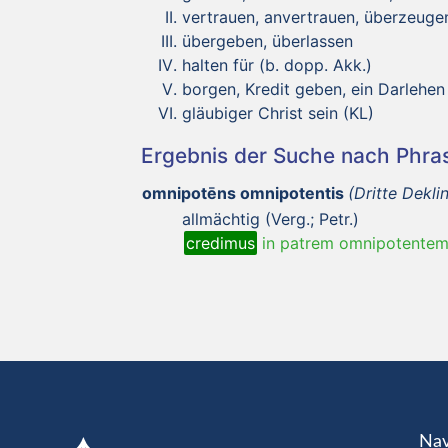
vertrauen, anvertrauen, überzeuge
übergeben, überlassen
halten für (b. dopp. Akk.)
borgen, Kredit geben, ein Darlehe
gläubiger Christ sein (KL)
Ergebnis der Suche nach Phr
omnipotēns omnipotentis
(Dritte Dekli
allmächtig (Verg.; Petr.)
credimus
in patrem omnipotente
Nav