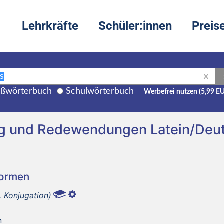
Lehrkräfte
Schüler:innen
Preis
X
ßwörterbuch
Schulwörterbuch
Werbefrei nutzen (5,99 E
ng und Redewendungen Latein/Deu
Formen
. Konjugation)
n