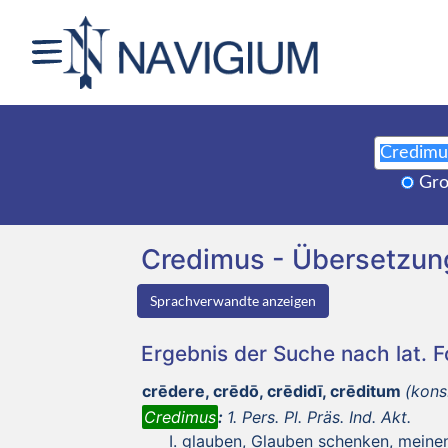
Gro
Credimus - Übersetzu
Sprachverwandte anzeigen
Ergebnis der Suche nach lat. 
crēdere, crēdō, crēdidī, crēditum
(kons
Credimus
:
1. Pers. Pl. Präs. Ind. Akt.
glauben, Glauben schenken, meine