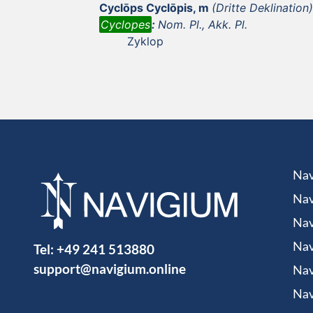
Cyclōps Cyclōpis, m
(Dritte Deklination)
Cyclopes
:
Nom. Pl., Akk. Pl.
Zyklop
Nav
Nav
Nav
Tel:
+49 241 513880
Nav
support@navigium.online
Nav
Nav