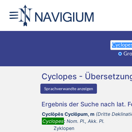
Gro
Cyclopes - Übersetzun
Sprachverwandte anzeigen
Ergebnis der Suche nach lat. 
Cyclōpēs Cyclōpum, m
(Dritte Deklinat
Cyclopes
:
Nom. Pl., Akk. Pl.
Zyklopen