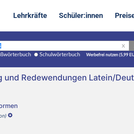
Lehrkräfte
Schüler:innen
Preis
X
ßwörterbuch
Schulwörterbuch
Werbefrei nutzen (5,99 E
g und Redewendungen Latein/Deu
Formen
ion)