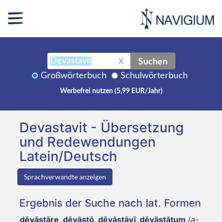
Suchen
X
Großwörterbuch
Schulwörterbuch
Werbefrei nutzen (5,99 EUR/Jahr)
Devastavit - Übersetzung
und Redewendungen
Latein/Deutsch
Sprachverwandte anzeigen
Ergebnis der Suche nach lat. Formen
dēvāstāre, dēvāstō, dēvāstāvī, dēvāstātum
(a-