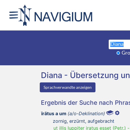
Gro
Diana - Übersetzung u
Sprachverwandte anzeigen
Ergebnis der Suche nach Phr
īrātus a um
(a/o-Deklination)
zornig, erzürnt, aufgebracht
ut illis Iuppiter iratus esset (Petr.)