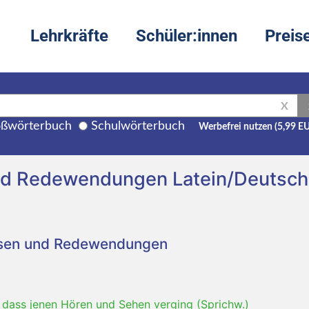
Lehrkräfte
Schüler:innen
Preis
X
ßwörterbuch
Schulwörterbuch
Werbefrei nutzen (5,99 E
nd Redewendungen Latein/Deutsch
asen und Redewendungen
-
dass jenen Hören und Sehen verging (Sprichw.)