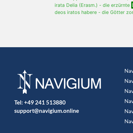
irata Delia (Erasm.)
-
die erzürnte
deos iratos habere
-
die Götter zo
Nav
Nav
Nav
Tel:
+49 241 513880
Nav
support@navigium.online
Nav
Nav