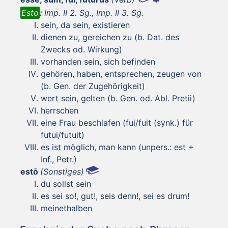
Esto
:
Imp. II 2. Sg., Imp. II 3. Sg.
sein, da sein, existieren
dienen zu, gereichen zu (b. Dat. des
Zwecks od. Wirkung)
vorhanden sein, sich befinden
gehören, haben, entsprechen, zeugen von
(b. Gen. der Zugehörigkeit)
wert sein, gelten (b. Gen. od. Abl. Pretii)
herrschen
eine Frau beschlafen (fui/fuit (synk.) für
futui/futuit)
es ist möglich, man kann (unpers.: est +
Inf., Petr.)
estō
(Sonstiges)
du sollst sein
es sei so!, gut!, seis denn!, sei es drum!
meinethalben