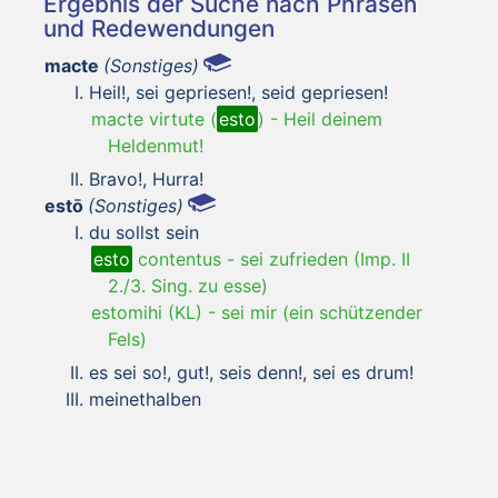
Ergebnis der Suche nach Phrasen
und Redewendungen
macte
(Sonstiges)
Heil!, sei gepriesen!, seid gepriesen!
macte virtute (
esto
)
-
Heil deinem
Heldenmut!
Bravo!, Hurra!
estō
(Sonstiges)
du sollst sein
esto
contentus
-
sei zufrieden (Imp. II
2./3. Sing. zu esse)
estomihi (KL)
-
sei mir (ein schützender
Fels)
es sei so!, gut!, seis denn!, sei es drum!
meinethalben