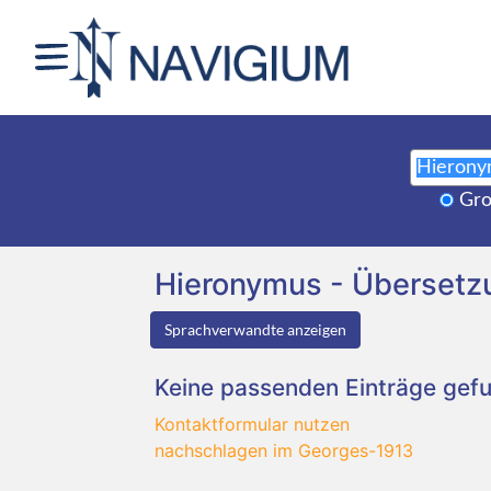
Gro
Hieronymus - Überset
Sprachverwandte anzeigen
Keine passenden Einträge gef
Kontaktformular nutzen
nachschlagen im Georges-1913