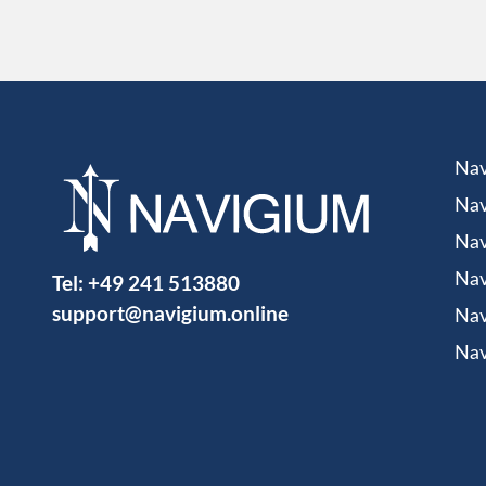
Nav
Nav
Nav
Tel:
+49 241 513880
Nav
support@navigium.online
Nav
Nav