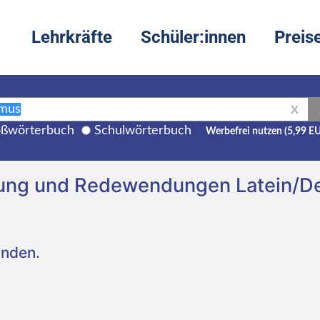
Lehrkräfte
Schüler:innen
Preis
X
ßwörterbuch
Schulwörterbuch
Werbefrei nutzen (5,99 E
zung und Redewendungen Latein/D
unden.