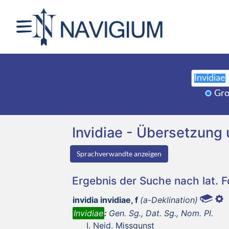
Gro
Invidiae - Übersetzun
Sprachverwandte anzeigen
Ergebnis der Suche nach lat. 
invidia invidiae, f
(a-Deklination)
Invidiae
:
Gen. Sg., Dat. Sg., Nom. Pl.
Neid, Missgunst