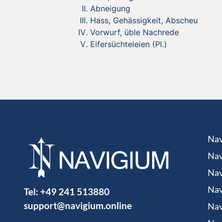
Abneigung
Hass, Gehässigkeit, Abscheu
Vorwurf, üble Nachrede
Eifersüchteleien (Pl.)
Nav
Nav
Nav
Tel:
+49 241 513880
Nav
support@navigium.online
Nav