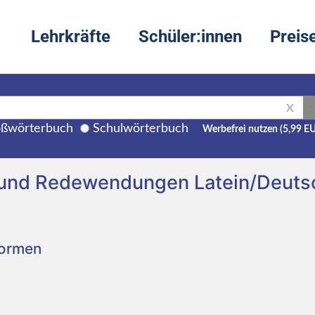
Lehrkräfte
Schüler:innen
Preis
X
ßwörterbuch
Schulwörterbuch
Werbefrei nutzen (5,99 E
g und Redewendungen Latein/Deuts
Formen