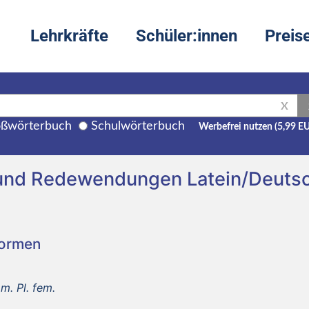
Lehrkräfte
Schüler:innen
Preis
X
ßwörterbuch
Schulwörterbuch
Werbefrei nutzen (5,99 E
 und Redewendungen Latein/Deuts
Formen
m. Pl. fem.