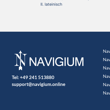
lateinisch
Nav
Nav
Nav
Tel:
+49 241 513880
Nav
support@navigium.online
Nav
Nav