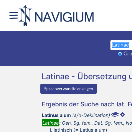
Gro
Latinae - Übersetzung
Sprachverwandte anzeigen
Ergebnis der Suche nach lat. 
Latīnus a um
(a/o-Deklination)
Latinae
:
Gen. Sg. fem., Dat. Sg. fem., No
latinisch (= Latius a um)