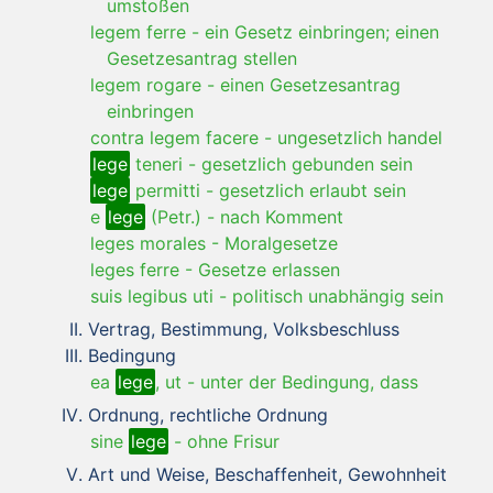
umstoßen
legem ferre
-
ein Gesetz einbringen; einen
Gesetzesantrag stellen
legem rogare
-
einen Gesetzesantrag
einbringen
contra legem facere
-
ungesetzlich handel
lege
teneri
-
gesetzlich gebunden sein
lege
permitti
-
gesetzlich erlaubt sein
e
lege
(Petr.)
-
nach Komment
leges morales
-
Moralgesetze
leges ferre
-
Gesetze erlassen
suis legibus uti
-
politisch unabhängig sein
Vertrag, Bestimmung, Volksbeschluss
Bedingung
ea
lege
, ut
-
unter der Bedingung, dass
Ordnung, rechtliche Ordnung
sine
lege
-
ohne Frisur
Art und Weise, Beschaffenheit, Gewohnheit