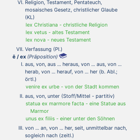
Religion, Testament, Pentateuch,
mosaisches Gesetz, christlicher Glaube
(KL)
lex Christiana
-
christliche Religion
lex vetus
-
altes Testament
lex nova
-
neues Testament
Verfassung (Pl.)
ē / ex
(Präposition)
aus, von, aus ... heraus, von ... aus, von ...
herab, von ... herauf, von ... her (b. Abl.;
örtl.)
venire ex urbe
-
von der Stadt kommen
aus, von, unter (Stoff/Mittel - partitiv)
statua ex marmore facta
-
eine Statue aus
Marmor
unus ex filiis
-
einer unter den Söhnen
von ... an, von ... her, seit, unmittelbar nach,
sogleich nach (zeitl.)