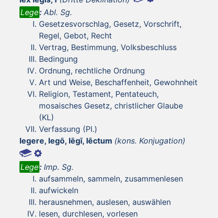
Lege
:
Abl. Sg.
Gesetzesvorschlag, Gesetz, Vorschrift,
Regel, Gebot, Recht
Vertrag, Bestimmung, Volksbeschluss
Bedingung
Ordnung, rechtliche Ordnung
Art und Weise, Beschaffenheit, Gewohnheit
Religion, Testament, Pentateuch,
mosaisches Gesetz, christlicher Glaube
(KL)
Verfassung (Pl.)
legere, legō, lēgī, lēctum
(kons. Konjugation)
Lege
:
Imp. Sg.
aufsammeln, sammeln, zusammenlesen
aufwickeln
herausnehmen, auslesen, auswählen
lesen, durchlesen, vorlesen