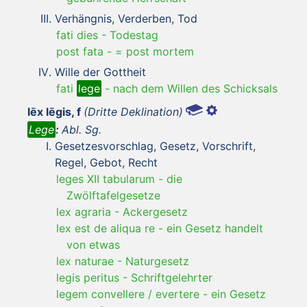
Verhängnis, Verderben, Tod
fati dies
-
Todestag
post fata
-
= post mortem
Wille der Gottheit
fati
lege
-
nach dem Willen des Schicksals
lēx lēgis, f
(Dritte Deklination)
Lege
:
Abl. Sg.
Gesetzesvorschlag, Gesetz, Vorschrift,
Regel, Gebot, Recht
leges XII tabularum
-
die
Zwölftafelgesetze
lex agraria
-
Ackergesetz
lex est de aliqua re
-
ein Gesetz handelt
von etwas
lex naturae
-
Naturgesetz
legis peritus
-
Schriftgelehrter
legem convellere / evertere
-
ein Gesetz