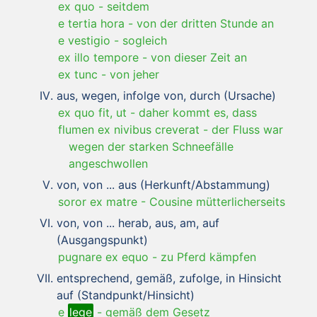
ex quo
-
seitdem
e tertia hora
-
von der dritten Stunde an
e vestigio
-
sogleich
ex illo tempore
-
von dieser Zeit an
ex tunc
-
von jeher
aus, wegen, infolge von, durch (Ursache)
ex quo fit, ut
-
daher kommt es, dass
flumen ex nivibus creverat
-
der Fluss war
wegen der starken Schneefälle
angeschwollen
von, von ... aus (Herkunft/Abstammung)
soror ex matre
-
Cousine mütterlicherseits
von, von ... herab, aus, am, auf
(Ausgangspunkt)
pugnare ex equo
-
zu Pferd kämpfen
entsprechend, gemäß, zufolge, in Hinsicht
auf (Standpunkt/Hinsicht)
e
lege
-
gemäß dem Gesetz