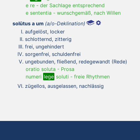
e re
-
der Sachlage entsprechend
e sententia
-
wunschgemäß, nach Willen
solūtus a um
(a/o-Deklination)
aufgelöst, locker
schlotternd, zitterig
frei, ungehindert
sorgenfrei, schuldenfrei
ungebunden, fließend, redegewandt (Rede)
oratio soluta
-
Prosa
numeri
lege
soluti
-
freie Rhythmen
zügellos, ausgelassen, nachlässig